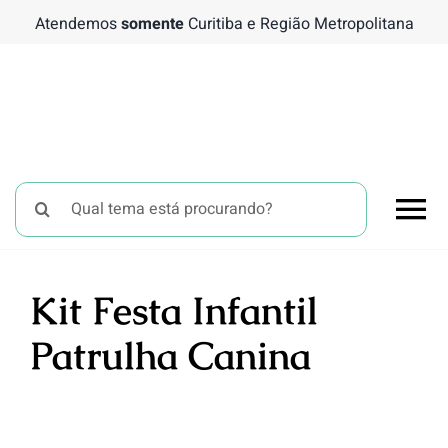
Ir
Atendemos
somente
Curitiba e Região Metropolitana
para
o
conteúdo
Buscar
To
resultados
para:
Nav
Chá 
Kit Festa Infantil
Patrulha Canina
Bati
Tema