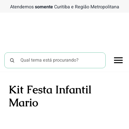
Ir
Atendemos
somente
Curitiba e Região Metropolitana
para
o
conteúdo
Buscar
To
resultados
para:
Nav
Chá 
Kit Festa Infantil
Mario
Bati
Tema