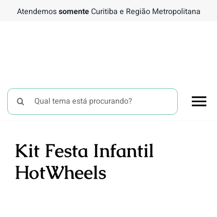
Ir
Atendemos
somente
Curitiba e Região Metropolitana
para
o
conteúdo
Buscar
To
resultados
para:
Nav
Chá 
Kit Festa Infantil
HotWheels
Bati
Tema