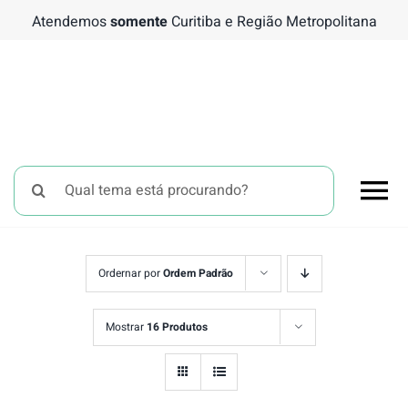
Ir
Atendemos
somente
Curitiba e Região Metropolitana
para
o
conteúdo
Buscar
To
resultados
para:
Nav
Chá 
Ordernar por
Ordem Padrão
Bati
Mostrar
16 Produtos
Tema